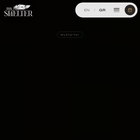
EN
/
GR
MyShelter