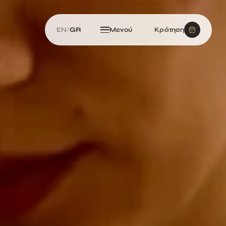
EN
/
GR
Μενού
Κράτηση