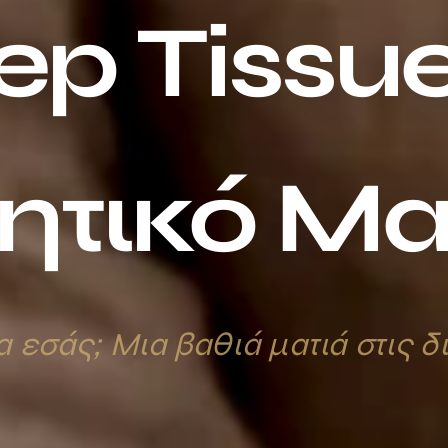
ep
Tissu
ητικό
Μα
α εσάς; Μια βαθιά ματιά στις 